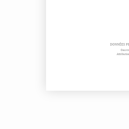
DONNÉES P
Oeuvre
Attributio